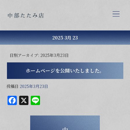
2025 3月 23
日別アーカイブ:
2025年3月23日
ホームページを公開いたしました。
投稿日
2025年3月23日
F
X
Li
a
n
c
e
e