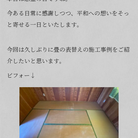
b
今ある日常に感謝しつつ、平和への想いをそっ
o
と寄せる一日といたします。
o
k
今回は久しぶりに畳の表替えの施工事例をご紹
介したいと思います。
ビフォー↓