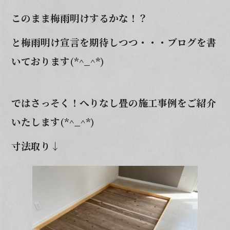
o
このまま梅雨明けするかな！？
k
と梅雨明け宣言を期待しつつ・・・ブログを書
いております(*^_^*)
ではさっそく！
へりなし畳の施工事例をご紹介
いたします(*^_^*)
寸法取り↓