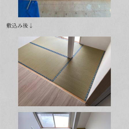
敷込み後↓