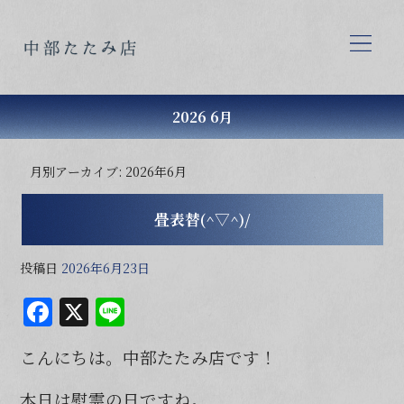
2026 6月
月別アーカイブ:
2026年6月
畳表替(^▽^)/
投稿日
2026年6月23日
F
X
Li
a
n
こんにちは。中部たたみ店です！
c
e
e
本日は慰霊の日ですね。