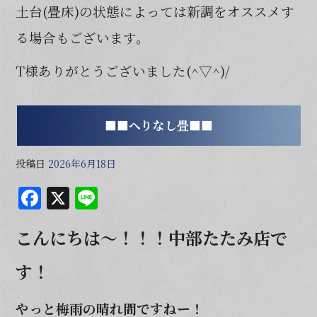
土台(畳床)の状態によっては新調をオススメす
る場合もございます。
T様ありがとうございました(^▽^)/
■■へりなし畳■■
投稿日
2026年6月18日
F
X
Li
a
n
こんにちは～！！！
中部たたみ店で
c
e
e
す！
b
o
やっと梅雨の晴れ間ですねー！