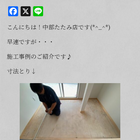
F
X
Li
a
n
こんにちは！中部たたみ店です(*^_^*)
c
e
e
早速ですが・・・
b
施工事例のご紹介です♪
o
o
寸法とり↓
k