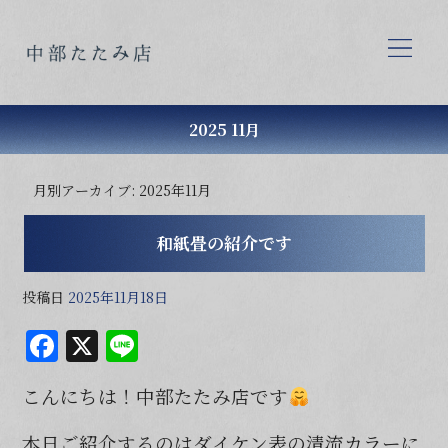
2025 11月
月別アーカイブ:
2025年11月
和紙畳の紹介です
投稿日
2025年11月18日
F
X
Li
a
n
こんにちは！中部たたみ店です
c
e
e
本日ご紹介するのはダイケン表の清流カラーに