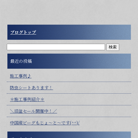
ブログトップ
最近の投稿
施工事例♪
防虫シートあります！
＊施工事例紹介＊
＼旧盆セール開催中！／
中国産ビーグもじょ～と～です(^^)/