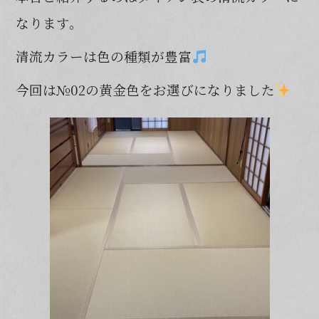
b
なります。
o
清流カラーは色の種類が豊富
o
k
今回は№02の黄金色をお選びになりました