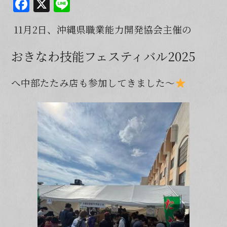
F
X
Li
a
n
11月2日、沖縄県職業能力開発協会主催の
c
e
e
おきなわ技能フェスティバル2025
b
o
へ中部たたみ店も参加してきました～
o
k