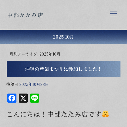
2025 10月
月別アーカイブ:
2025年10月
沖縄の産業まつりに参加しました！
投稿日
2025年10月28日
F
X
Li
a
n
こんにちは！中部たたみ店です
c
e
e