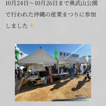
10月24日～10月26日まで奥武山公園
b
o
で行われた沖縄の産業まつりに参加
o
しました
k