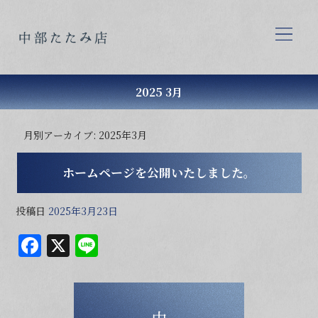
2025 3月
月別アーカイブ:
2025年3月
ホームページを公開いたしました。
投稿日
2025年3月23日
F
X
Li
a
n
c
e
e