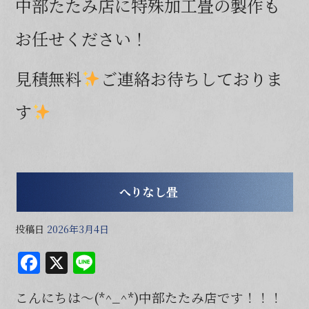
中部たたみ店に特殊加工畳の製作も
お任せください！
見積無料
ご連絡お待ちしておりま
す
へりなし畳
投稿日
2026年3月4日
F
X
Li
a
n
こんにちは～(*^_^*)中部たたみ店です！！！
c
e