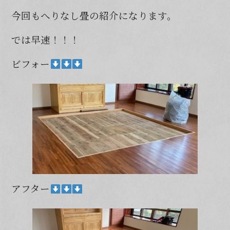
e
今回もへりなし畳の紹介になります。
b
では早速！！！
o
o
ビフォー
k
アフター