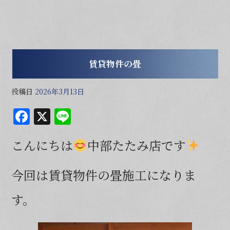
賃貸物件の畳
投稿日
2026年3月13日
F
X
Li
a
n
こんにちは
中部たたみ店です
c
e
e
今回は賃貸物件の畳施工になりま
b
o
す。
o