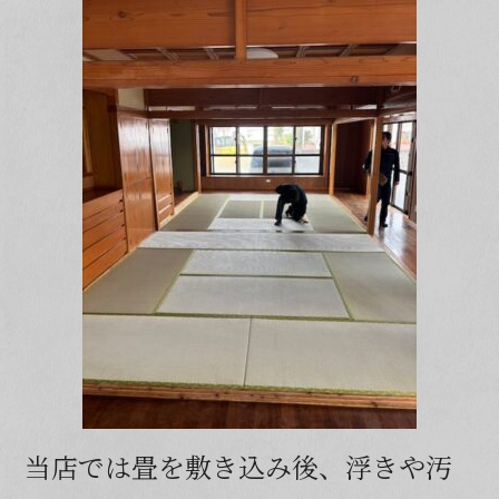
k
当店では畳を敷き込み後、浮きや汚