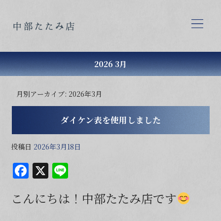
2026 3月
月別アーカイブ:
2026年3月
ダイケン表を使用しました
投稿日
2026年3月18日
F
X
Li
a
n
こんにちは！中部たたみ店です
c
e
e