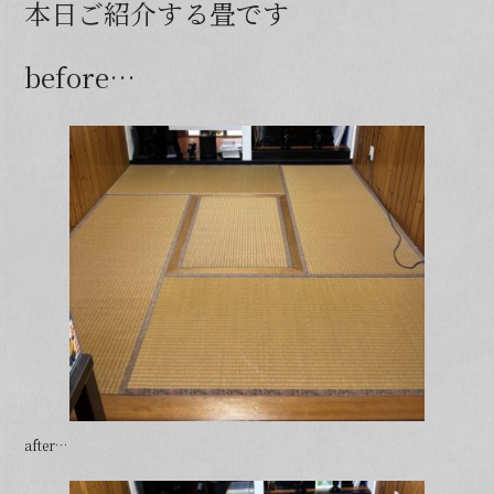
本日ご紹介する畳です
b
o
before…
o
k
after…