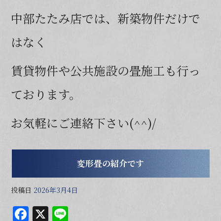
中部たたみ店では、新築物件だけで
はなく
賃貸物件や公共施設の畳施工も行っ
ております。
お気軽にご連絡下さい(^^)/
変形畳の紹介です
投稿日
2026年3月4日
F
X
Li