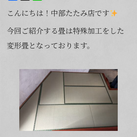
a
n
こんにちは！中部たたみ店です
c
e
e
今回ご紹介する畳は特殊加工をした
b
o
変形畳となっております。
o
k