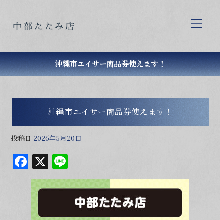
沖縄市エイサー商品券使えます！
沖縄市エイサー商品券使えます！
投稿日
2026年5月20日
F
X
Li
a
n
c
e
e