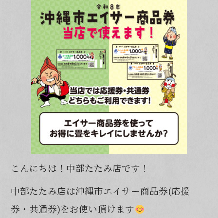
b
o
o
k
こんにちは！中部たたみ店です！
中部たたみ店は沖縄市エイサー商品券(応援
券・共通券)をお使い頂けます