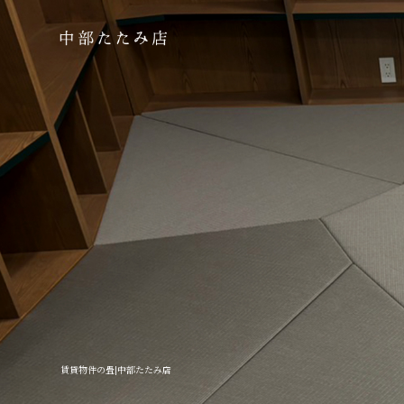
賃貸物件の畳|中部たたみ店