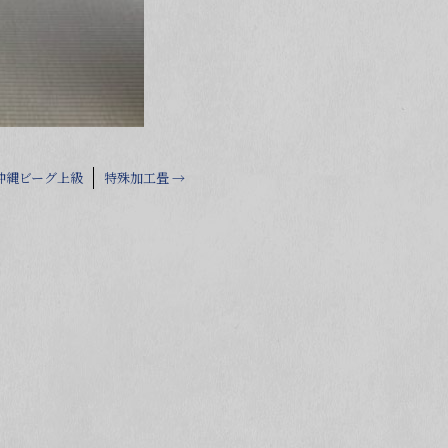
沖縄ビーグ上級
特殊加工畳
→