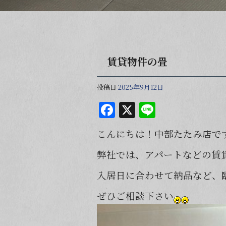
賃貸物件の畳
投稿日
2025年9月12日
F
X
Li
a
n
こんにちは！中部たたみ店で
c
e
e
弊社では、アパートなどの賃
b
入居日に合わせて納品など、
o
ぜひご相談下さい
o
k