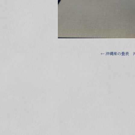
←
沖縄産の畳表 